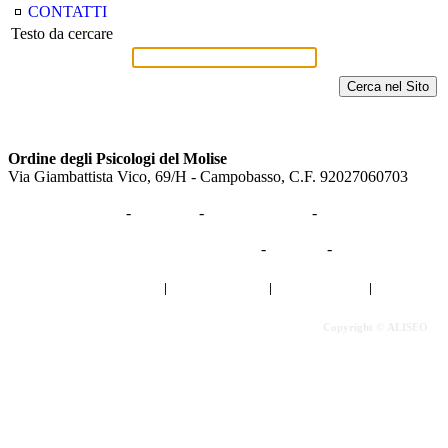
CONTATTI
Testo da cercare
Ordine degli Psicologi del Molise
Via Giambattista Vico, 69/H - Campobasso, C.F. 92027060703
HOME
-
Ordine
-
Professionisti
-
Cittadini
Amministrazione Trasparente
-
News
-
Eventi
Privacy Policy
|
Cookies Policy
|
Cerca nel Sito
|
Copyright ©
ALISEO